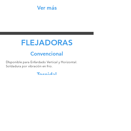
Ver más
FLEJADORAS
Convencional
DIsponible para Enfardado Vertical y Horizontal.
Soldadura por vibración en frio.
Toroidal
Especialmente diseñada para Flejado de Bobinas o
cargas circulares.
Soldadura por vibración en frio.